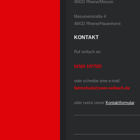
48432 Rheine/Mesum
Mesumerstraße 4
48432 Rheine/Hauenhorst
KONTAKT
Ruf einfach an:
01520 1977525
oder schreibe eine e-mail:
fahrschule@sven-selbach.de
oder nutze unser
Kontaktformular
.