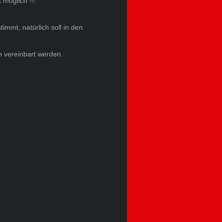
 möglich !!!
immt, natürlich soll in den
h vereinbart werden.